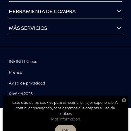
HERRAMIENTA DE COMPRA
MÁS SERVICIOS
INFINITI Global
Prensa
Aviso de privacidad
© Infiniti 2025
Este sitio utiliza cookies para ofrecer una mejor experiencia. Al
continuar navegando, consideramos que aceptas el uso de
cookies.
Más información
| Infiniti Tampico
|
Av. Miguel Hidalgo
OK
833-115-
6020,
Tampico,
Tamaulipas,
México
89369
| Ventas: