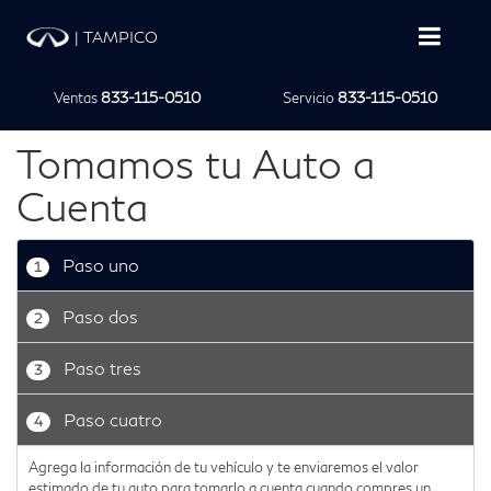
|
TAMPICO
Ventas
833-115-0510
Servicio
833-115-0510
Tomamos tu Auto a
Cuenta
Paso uno
1
Paso dos
2
Paso tres
3
Paso cuatro
4
Agrega la información de tu vehículo y te enviaremos el valor
estimado de tu auto para tomarlo a cuenta cuando compres un