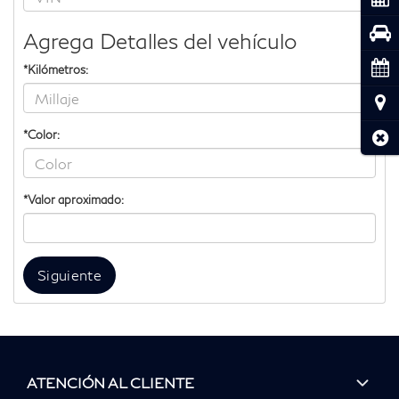
Pru
Agrega Detalles del vehículo
Cita
*Kilómetros:
Ubic
*Color:
Cerr
*Valor aproximado:
Siguiente
ATENCIÓN AL CLIENTE