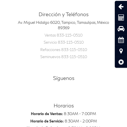
Abri
Dirección y Teléfonos
Coti
Av. Miguel Hidalgo 6020, Tampico, Tamaulipas, México
89369
Pru
Ventas
833-115-0510
Cita
Servicio
833-115-0510
Refacciones
833-115-0510
Ubic
Seminuevos
833-115-0510
Cerr
Síguenos
Horarios
Horario de Ventas:
8:30AM - 7:00PM
Horario de Servicio:
8:30AM - 2:00PM