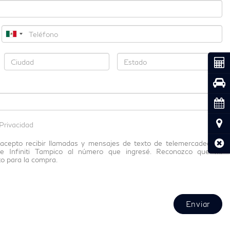
Coti
Pru
Cita
Ubic
Privacidad
Cerr
a, acepto recibir llamadas y mensajes de texto de telemercadeo en
e Infiniti Tampico al número que ingresé. Reconozco que mi
o para la compra.
Enviar