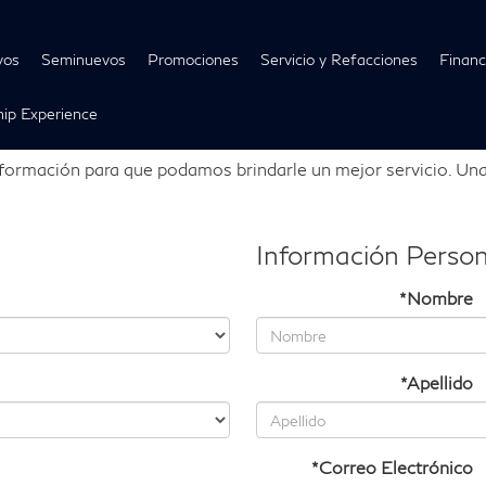
vos
Seminuevos
Promociones
Servicio y Refacciones
Financ
ip Experience
formación para que podamos brindarle un mejor servicio. Una
Información Person
*Nombre
*Apellido
*Correo Electrónico