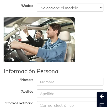
*Modelo
Información Personal
*Nombre
*Apellido
Abri
*Correo Electrónico
Coti