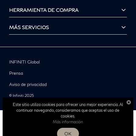
HERRAMIENTA DE COMPRA
MÁS SERVICIOS
INFINITI Global
Prensa
Aviso de privacidad
© Infiniti 2025
Este sitio utiliza cookies para ofrecer una mejor experiencia. Al
continuar navegando, consideramos que aceptas el uso de
cookies.
Más información
| Infiniti Tampico
|
Av. Miguel Hidalgo
833-115-
OK
6020,
Tampico,
Tamaulipas,
México
89369
| Ventas: