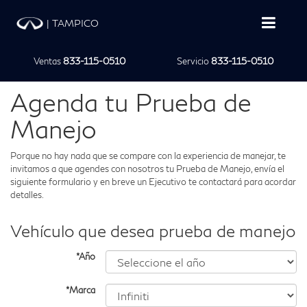
|
TAMPICO
Ventas
833-115-0510
Servicio
833-115-0510
Agenda tu Prueba de
Manejo
Porque no hay nada que se compare con la experiencia de manejar, te
invitamos a que agendes con nosotros tu Prueba de Manejo, envía el
siguiente formulario y en breve un Ejecutivo te contactará para acordar
detalles.
Vehículo que desea prueba de manejo
*Año
*Marca