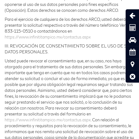
oponerse al uso de sus datos personales para fines específicos
(Oposición). Estos derechos se conocen como derechos ARCO.
Abri
Para el ejercicio de cualquiera de los derechos ARCO, usted deberá
presentar la solicitud respectiva a través del número telefónico Ventas
Coti
833-115-0510
o contactándonos en
https://www.infinititampico.mx/contactus.aspx
Pru
III. REVOCACIÓN DE CONSENTIMIENTO SOBRE EL USO DE SUS
Cita
DATOS PERSONALES.
Usted puede revocar el consentimiento que, en su caso, nos haya
Ubic
otorgado para el tratamiento de sus datos personales. Sin embargo, es
importante que tenga en cuenta que no en todos los casos podremos
Cerr
atender su solicitud o concluir el uso de forma inmediata, ya que es
posible que por alguna obligación legal requiramos seguir tratando sus
datos personales. Asimismo, usted deberá considerar que, para ciertos
fines, la revocación de su consentimiento implicará que no le podamos
seguir prestando el servicio que nos solicitó, o la conclusión de su
relación con nosotros. Para revocar su consentimiento deberá
presentar su solicitud a través del formulario en
https://www.infinititampico.mx/contactus.aspx
. Con relación al
procedimiento y requisitos para la revocación de su consentimiento, le
informamos que nos remita una solicitud de revocación sobre el uso de
sus datos personales, copia simple de la documentación que acredite su