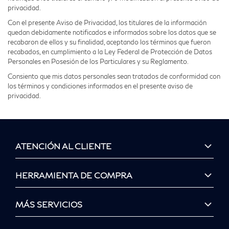
privacidad.
Con el presente Aviso de Privacidad, los titulares de la información
quedan debidamente notificados e informados sobre los datos que se
recabaron de ellos y su finalidad, aceptando los términos que fueron
recabados, en cumplimiento a la Ley Federal de Protección de Datos
Personales en Posesión de los Particulares y su Reglamento.
Consiento que mis datos personales sean tratados de conformidad con
los términos y condiciones informados en el presente aviso de
privacidad.
ATENCIÓN AL CLIENTE
HERRAMIENTA DE COMPRA
MÁS SERVICIOS