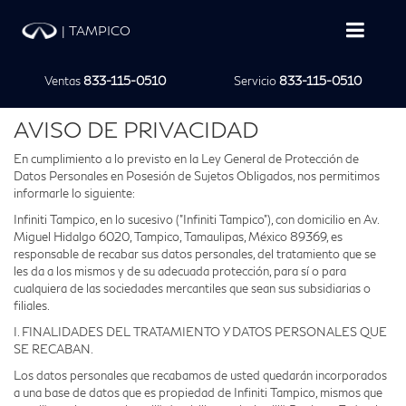
|
TAMPICO
Ventas
833-115-0510
Servicio
833-115-0510
AVISO DE PRIVACIDAD
En cumplimiento a lo previsto en la Ley General de Protección de
Datos Personales en Posesión de Sujetos Obligados, nos permitimos
informarle lo siguiente:
Infiniti Tampico, en lo sucesivo ("Infiniti Tampico"), con domicilio en Av.
Miguel Hidalgo 6020, Tampico, Tamaulipas, México 89369, es
responsable de recabar sus datos personales, del tratamiento que se
les da a los mismos y de su adecuada protección, para sí o para
cualquiera de las sociedades mercantiles que sean sus subsidiarias o
filiales.
I. FINALIDADES DEL TRATAMIENTO Y DATOS PERSONALES QUE
SE RECABAN.
Los datos personales que recabamos de usted quedarán incorporados
a una base de datos que es propiedad de Infiniti Tampico, mismos que