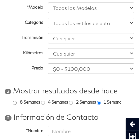
*Modelo
Categoría
Transmisión
Kilómetros
Precio
Mostrar resultados desde hace
2
8 Semanas
4 Semanas
2 Semanas
1 Semana
Información de Contacto
3
Abri
*Nombre
Coti