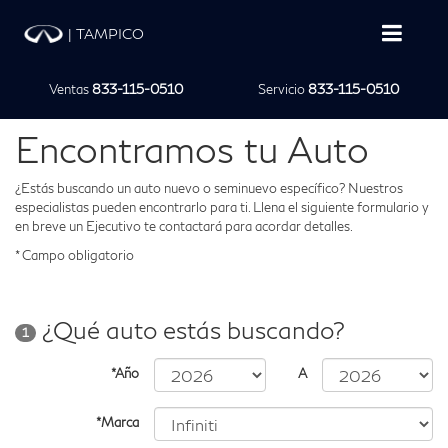
|
TAMPICO
Ventas
833-115-0510
Servicio
833-115-0510
Encontramos tu Auto
¿Estás buscando un auto nuevo o seminuevo específico? Nuestros
especialistas pueden encontrarlo para ti. Llena el siguiente formulario y
en breve un Ejecutivo te contactará para acordar detalles.
* Campo obligatorio
¿Qué auto estás buscando?
1
*Año
A
*Marca