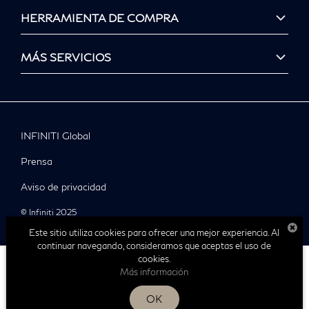
HERRAMIENTA DE COMPRA
MÁS SERVICIOS
INFINITI Global
Prensa
Aviso de privacidad
© Infiniti 2025
Este sitio utiliza cookies para ofrecer una mejor experiencia. Al
continuar navegando, consideramos que aceptas el uso de
cookies.
Más información
| Infiniti Tampico
|
Av. Miguel Hidalgo
OK
833-115-
6020,
Tampico,
Tamaulipas,
México
89369
| Ventas: