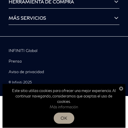
HERRAMIENTA DE COMPRA
MÁS SERVICIOS
INFINITI Global
Prensa
Aviso de privacidad
© Infiniti 2025
Este sitio utiliza cookies para ofrecer una mejor experiencia. Al
continuar navegando, consideramos que aceptas el uso de
cookies.
Más información
| Infiniti Tampico
|
Av. Miguel Hidalgo
OK
833-115-
6020,
Tampico,
Tamaulipas,
México
89369
| Ventas:
0510
|
Sitemap
|
Privacy