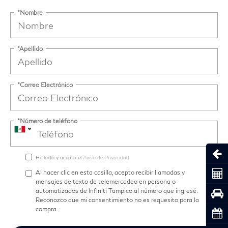
*Nombre
*Apellido
*Correo Electrónico
*Número de teléfono
Abri
He leído y acepto el
Aviso de Privacidad
Coti
Al hacer clic en esta casilla, acepto recibir llamadas y
mensajes de texto de telemercadeo en persona o
automatizados de Infiniti Tampico al número que ingresé.
Pru
Reconozco que mi consentimiento no es requesito para la
compra.
Cita