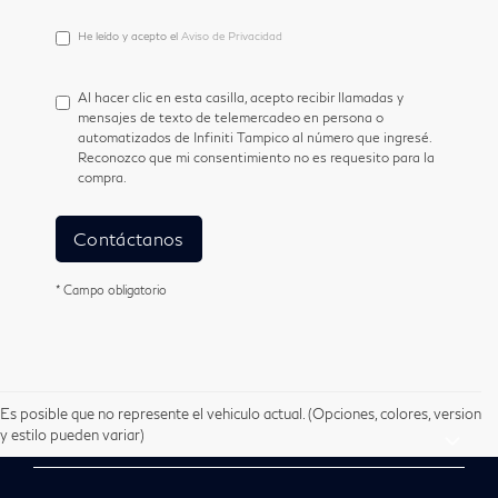
He
He leído y acepto el
Aviso de Privacidad
leído
y
acepto
Al hacer clic en esta casilla, acepto recibir llamadas y
el
mensajes de texto de telemercadeo en persona o
<a
automatizados de Infiniti Tampico al número que ingresé.
href='/privacy.aspx'
Reconozco que mi consentimiento no es requesito para la
target='_blank'>Aviso
compra.
de
Privacidad</a>
Contáctanos
* Campo obligatorio
Es posible que no represente el vehiculo actual. (Opciones, colores, version
y estilo pueden variar)
ATENCIÓN AL CLIENTE