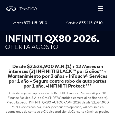
|
TAMPICO
Ventas
833-115-0510
Servicio
833-115-0510
INFINITI QX80 2026.
OFERTA AGOSTO
Desde $2,524,900 M.N.(1) + 12 Meses sin
intereses (2) INFINITI BLACK™ por 5 años** +
Mantenimiento por 3 años + InTouch® Services
por 1 año + Seguro contra robo de autopartes
por 1 año. +INFINITI Protect ***
Crédito sujeto a aprobación de INFINITI Financial Services® por NR
Finance México, S.A. de C.V. (“NRFM” entidad comercial no financiera).
Precio Especial INFINITI QX80 AUTOGRAPH 2026 desde $2,524,900
M.N. Precios con IVA, ISAN y descuento aplicado, válidos solo en
operaciones de contado o Crédito tradicional. Consulta términos, precios