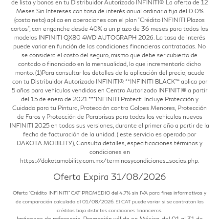
de lista y bonos en tu Distribuidor Autorizado INFINITI®. La oferta de 12
Meses Sin Intereses con tasa de interés anual ordinaria fija del 0.0%
(costo neto) aplica en operaciones con el plan "Crédito INFINITI Plazos
cortos", con enganche desde 40% a un plazo de 36 meses para todos los
modelos INFINITI QX80 4WD AUTOGRAPH 2026. La tasa de interés
puede variar en función de las condiciones financieras contratadas. No
se considera el costo del seguro, mismo que debe ser cubierto de
contado o financiado en la mensualidad, lo que incrementaría dicho
monto. (1)Para consultar los detalles de la aplicación del precio, acude
con tu Distribuidor Autorizado INFINITI®. **INFINITI BLACK™ aplica por
5 años para vehículos vendidos en Centro Autorizado INFINITI® a partir
del 15 de enero de 2021 ***INFINITI Protect: Incluye Protección y
Cuidado para tu Pintura, Protección contra Golpes Menores, Protección
de Faros y Protección de Parabrisas para todos los vehículos nuevos
INFINITI 2025 en todas sus versiones, durante el primer año a partir de la
fecha de facturación de la unidad. ( este servicio es operado por
DAKOTA MOBILITY), Consulta detalles, especificaciones términos y
condiciones en
https://dakotamobility.com.mx/terminosycondiciones_socios.php.
Oferta Expira 31/08/2026
Oferta “Crédito INFINITI” CAT PROMEDIO del 4.7% sin IVA para fines informativos y
de comparación calculado al 01/08/2026. El CAT puede variar si se contratan los
créditos bajo distintas condiciones financieras.
Imágenes de referencia. Promoción válida en México, del 01 al 31 de