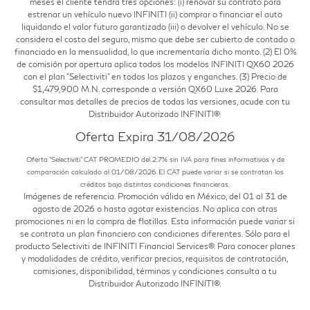
meses el cliente tendrá tres opciones: (i) renovar su contrato para
estrenar un vehículo nuevo INFINITI (ii) comprar o financiar el auto
liquidando el valor futuro garantizado (iii) o devolver el vehículo. No se
considera el costo del seguro, mismo que debe ser cubierto de contado o
financiado en la mensualidad, lo que incrementaría dicho monto. (2) El 0%
de comisión por apertura aplica todos los modelos INFINITI QX60 2026
con el plan "Selectiviti“ en todos los plazos y enganches. (3) Precio de
$1,479,900 M.N. corresponde a versión QX60 Luxe 2026. Para
consultar mas detalles de precios de todas las versiones, acude con tu
Distribuidor Autorizado INFINITI®.
Oferta Expira 31/08/2026
Oferta “Selectiviti” CAT PROMEDIO del 2.7% sin IVA para fines informativos y de
comparación calculado al 01/08/2026. El CAT puede variar si se contratan los
créditos bajo distintas condiciones financieras.
Imágenes de referencia. Promoción válida en México, del 01 al 31 de
agosto de 2026 o hasta agotar existencias. No aplica con otras
promociones ni en la compra de flotillas. Esta información puede variar si
se contrata un plan financiero con condiciones diferentes. Sólo para el
producto Selectiviti de INFINITI Financial Services®. Para conocer planes
y modalidades de crédito, verificar precios, requisitos de contratación,
comisiones, disponibilidad, términos y condiciones consulta a tu
Distribuidor Autorizado INFINITI®.