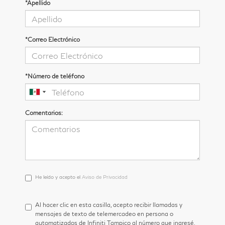
*Apellido
*Correo Electrónico
*Número de teléfono
Comentarios:
He
He leído y acepto el
Aviso de Privacidad
leído
y
acepto
Al hacer clic en esta casilla, acepto recibir llamadas y
el
mensajes de texto de telemercadeo en persona o
<a
automatizados de Infiniti Tampico al número que ingresé.