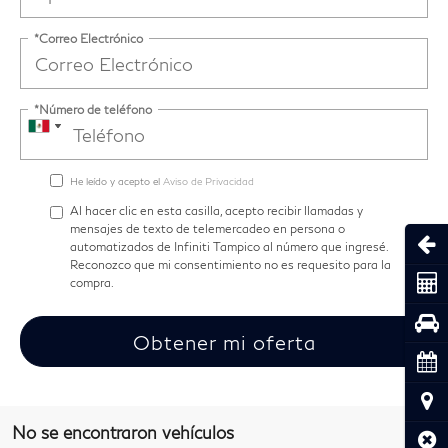
*Correo Electrónico
*Número de teléfono
He leído y acepto el
Aviso de Privacidad
Al hacer clic en esta casilla, acepto recibir llamadas y
mensajes de texto de telemercadeo en persona o
Abri
automatizados de Infiniti Tampico al número que ingresé.
Reconozco que mi consentimiento no es requesito para la
Coti
compra.
Pru
Obtener mi oferta
Cita
Ubic
No se encontraron vehículos
Cerr