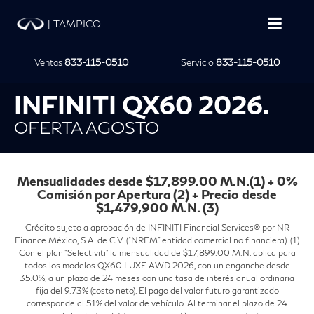
|
TAMPICO
Ventas
833-115-0510
Servicio
833-115-0510
INFINITI QX60 2026.
OFERTA AGOSTO
Mensualidades desde $17,899.00 M.N.(1) + 0%
Comisión por Apertura (2) + Precio desde
$1,479,900 M.N. (3)
Crédito sujeto a aprobación de INFINITI Financial Services® por NR
Finance México, S.A. de C.V. (“NRFM” entidad comercial no financiera). (1)
Con el plan "Selectiviti" la mensualidad de $17,899.00 M.N. aplica para
todos los modelos QX60 LUXE AWD 2026, con un enganche desde
35.0%, a un plazo de 24 meses con una tasa de interés anual ordinaria
fija del 9.73% (costo neto). El pago del valor futuro garantizado
corresponde al 51% del valor de vehículo. Al terminar el plazo de 24